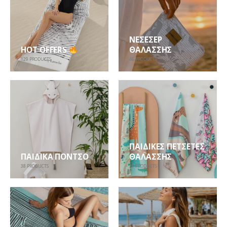
ΝΕΣΕΣΈΡ
HOT OFFERS
ΘΑΛΆΣΣΗΣ
129
PRODUCTS
46
PRODUCTS
ΠΑΙΔΙΚΈΣ ΠΕΤΣΈΤΕΣ
ΠΑΙΔΙΚΆ ΠΌΝΤΣΟ
ΘΑΛΆΣΣΗΣ
38
PRODUCTS
70
PRODUCTS