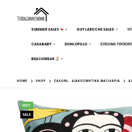
SUMMER SALES
GUY LAROCHE SALES
ΥΠ
CASABABY
DUNLOPILLO
ΕΠΊΣΗΜΑ ΠΡΟΪΌΝ
BEACHWEAR
HOME
SHOP
ΣΑΛΌΝΙ
,
ΔΙΑΚΟΣΜΗΤΙΚΆ ΜΑΞΙΛΆΡΙΑ
Δ
HOT
SALE