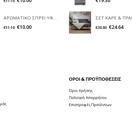
€
10.00
€
19.50
€
11.10
ΑΡΩΜΑΤΙΚΟ ΣΠΡΕΙ ΥΦΑΣΜΑΤΩΝ POWDER 200ml ELEGANT
€
10.00
€
24.64
€
11.10
€
30.80
ΟΡΟΙ & ΠΡΟΫΠΟΘΕΣΕΙΣ
Όροι Χρήσης
Πολιτική Απορρήτου
Εμάς
Επιστροφές Προϊόντων