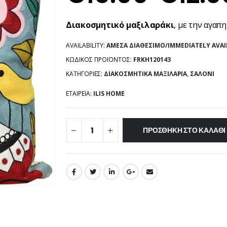
Διακοσμητικό μαξιλαράκι
, με την αγαπ
AVAILABILITY:
ΆΜΕΣΑ ΔΙΑΘΈΣΙΜΟ/IMMEDIATELY AVAI
ΚΩΔΙΚΌΣ ΠΡΟΪΌΝΤΟΣ:
FRKH120143
ΚΑΤΗΓΟΡΊΕΣ:
ΔΙΑΚΟΣΜΗΤΙΚΆ ΜΑΞΙΛΆΡΙΑ
,
ΣΑΛΌΝΙ
ΕΤΑΙΡΕΊΑ:
ILIS HOME
ΠΡΟΣΘΉΚΗ ΣΤΟ ΚΑΛΆΘΙ