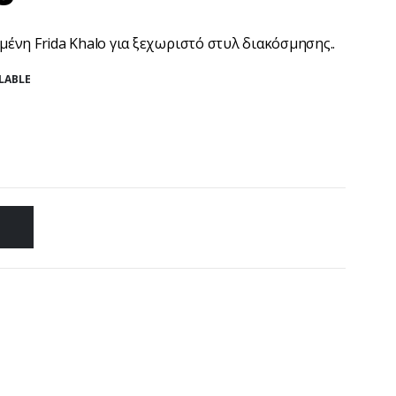
ημένη Frida Khalo για ξεχωριστό στυλ διακόσμησης..
LABLE