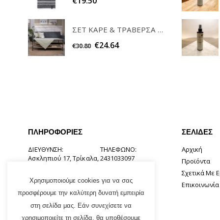
€
19.50
ΣΕΤ ΚΑΡΕ & ΤΡΑΒΕΡΣΑ PEONY 08 TEORAN HOME & MORE
€
24.64
€
30.80
ΠΛΗΡΟΦΟΡΊΕΣ
ΣΕΛΊΔΕΣ
ΔΙΕΎΘΥΝΣΗ:
ΤΗΛΈΦΩΝΟ:
Αρχική
Ασκληπιού 17, Τρίκαλα,
2431033097
Προϊόντα
42131
Σχετικά Με 
EMAIL:
Χρησιμοποιούμε cookies για να σας
Επικοινωνία
info@tsirogiannishome.gr
προσφέρουμε την καλύτερη δυνατή εμπειρία
στη σελίδα μας. Εάν συνεχίσετε να
χρησιμοποιείτε τη σελίδα, θα υποθέσουμε