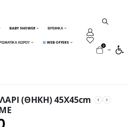
BABY SHOWER
ΒΡΕΦΙΚΆ
Ανοίξτε
ΡΩΜΑΤΙΚΆ ΧΏΡΟΥ
WEB OFFERS
0
ΛΑΡΙ (ΘΗΚΗ) 45X45cm
OME
0