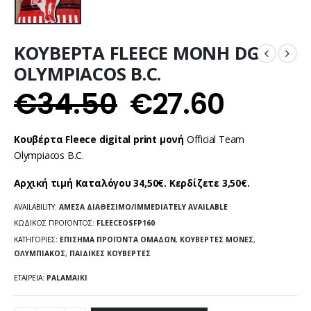
ΚΟΥΒΕΡΤΑ FLEECE ΜΟΝΗ DG
OLYMPIACOS B.C.
€
34.50
€
27.60
Κουβέρτα Fleece digital print μονή
Official Team
Olympiacos B.C.
Αρχική τιμή Καταλόγου 34,50€. Κερδίζετε 3,50€.
AVAILABILITY:
ΆΜΕΣΑ ΔΙΑΘΈΣΙΜΟ/IMMEDIATELY AVAILABLE
ΚΩΔΙΚΌΣ ΠΡΟΪΌΝΤΟΣ:
FLEECEOSFP160
ΚΑΤΗΓΟΡΊΕΣ:
ΕΠΊΣΗΜΑ ΠΡΟΪΌΝΤΑ ΟΜΆΔΩΝ
,
ΚΟΥΒΈΡΤΕΣ ΜΟΝΈΣ
,
ΟΛΥΜΠΙΑΚΌΣ
,
ΠΑΙΔΙΚΈΣ ΚΟΥΒΈΡΤΕΣ
ΕΤΑΙΡΕΊΑ:
PALAMAIKI