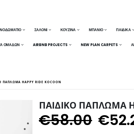
ΝΟΔΩΜΆΤΙΟ
ΣΑΛΌΝΙ
ΚΟΥΖΊΝΑ
ΜΠΆΝΙΟ
ΠΑΙΔΙΚΆ
ΤΑ ΟΜΆΔΩΝ
AIRBNB PROJECTS
NEW PLAN CARPETS
Α
Ο ΠΑΠΛΩΜΑ HAPPY RIDE KOCOON
ΠΑΙΔΙΚΟ ΠΑΠΛΩΜΑ H
€
58.00
€
52.