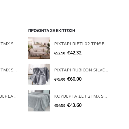
ΠΡΟϊΟΝΤΑ ΣΕ ΕΚΠΤΩΣΗ
ΡΙΧΤΑΡΙ RIETI 02 ΤΡΙΘΕΣΙΟ 180x300cm TEORAN
ΣΕΤ ΠΕΤΣΕΤΕΣ 3ΤΜΧ SOFRANO CIELO GUY LAROCHE
€
42.32
€
52.90
ΡΙΧΤΑΡΙ RUBICON SILVER ΠΟΛΥΘΡΟΝΑ 170x150cm GUY LAROCHE
ΣΕΤ ΠΕΤΣΕΤΕΣ 3ΤΜΧ SOFRANO ANTHRACITE GUY LAROCHE
€
60.00
€
75.00
ΣΕΤ ΚΑΡΕ & ΤΡΑΒΕΡΣΑ PEONY 08 TEORAN HOME & MORE
ΚΟΥΒΕΡΤΑ ΣΕΤ 2ΤΜΧ SMOOTHIE SILVER 220X240 GUY LAROCHE
€
43.60
€
54.50