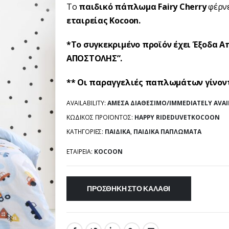
Το
παιδικό πάπλωμα Fairy Cherry
φέρνε
εταιρείας Kocoon.
*Το συγκεκριμένο προϊόν έχει Έξοδα 
ΑΠΟΣΤΟΛΗΣ”.
** Οι παραγγελιές παπλωμάτων γίνο
AVAILABILITY:
ΆΜΕΣΑ ΔΙΑΘΈΣΙΜΟ/IMMEDIATELY AVAI
ΚΩΔΙΚΌΣ ΠΡΟΪΌΝΤΟΣ:
HAPPY RIDEDUVETKOCOON
ΚΑΤΗΓΟΡΊΕΣ:
ΠΑΙΔΙΚΆ
,
ΠΑΙΔΙΚΆ ΠΑΠΛΏΜΑΤΑ
ΕΤΑΙΡΕΊΑ:
KOCOON
ΠΡΟΣΘΉΚΗ ΣΤΟ ΚΑΛΆΘΙ