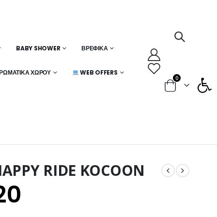
BABY SHOWER
ΒΡΕΦΙΚΆ
Ανοίξτε
ΡΩΜΑΤΙΚΆ ΧΏΡΟΥ
WEB OFFERS
0
APPY RIDE KOCOON
20