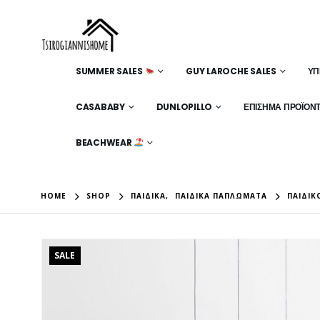
SUMMER SALES
GUY LAROCHE SALES
ΥΠ
CASABABY
DUNLOPILLO
ΕΠΊΣΗΜΑ ΠΡΟΪΌΝ
BEACHWEAR
HOME
SHOP
ΠΑΙΔΙΚΆ
,
ΠΑΙΔΙΚΆ ΠΑΠΛΏΜΑΤΑ
ΠΑΙΔΙΚ
SALE