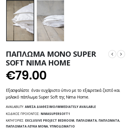
ΠΑΠΛΩΜΑ ΜΟΝΟ SUPER
SOFT NIMA HOME
€
79.00
Εξασφαλίστε έναν ευχάριστο ύπνο με το εξαιρετικά ζεστό και
μαλακό πάπλωμα Super Soft της Νima Home.
AVAILABILITY:
ΆΜΕΣΑ ΔΙΑΘΈΣΙΜΟ/IMMEDIATELY AVAILABLE
ΚΩΔΙΚΌΣ ΠΡΟΪΌΝΤΟΣ:
NIMASUPERSOFT1
ΚΑΤΗΓΟΡΊΕΣ:
EXCLUSIVE PROJECT BEDROOM
,
ΠΑΠΛΏΜΑΤΑ
,
ΠΑΠΛΏΜΑΤΑ
,
ΠΑΠΛΏΜΑΤΑ ΛΕΥΚΆ ΜΟΝΆ
,
ΥΠΝΟΔΩΜΆΤΙΟ