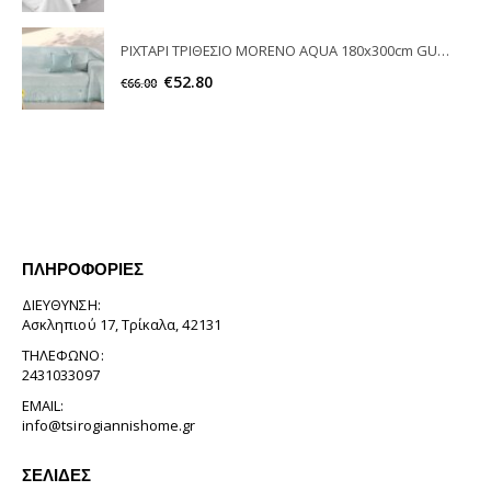
ΡΙΧΤΑΡΙ ΤΡΙΘΕΣΙΟ MORENO AQUA 180x300cm GUY LAROCHE
€
52.80
€
66.00
ΠΛΗΡΟΦΟΡΊΕΣ
ΔΙΕΎΘΥΝΣΗ:
Ασκληπιού 17, Τρίκαλα, 42131
ΤΗΛΈΦΩΝΟ:
2431033097
EMAIL:
info@tsirogiannishome.gr
ΣΕΛΊΔΕΣ