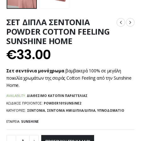
ΣΕΤ ΔΙΠΛΑ ΣΕΝΤΟΝΙΑ
POWDER COTTON FEELING
SUNSHINE HOME
€
33.00
Σετ σεντόνια μονόχρωμα
βαμβακερά 100% σε μεγάλη
ποικιλία χρωμάτων της σειράς Cotton Feeling από την Sunshine
Home.
AVAILABILITY:
ΔΙΑΘΈΣΙΜΟ ΚΑΤΌΠΙΝ ΠΑΡΑΓΓΕΛΊΑΣ
ΚΩΔΙΚΌΣ ΠΡΟΪΌΝΤΟΣ:
POWDER101SUNSINE2
ΚΑΤΗΓΟΡΊΕΣ:
ΣΕΝΤΌΝΙΑ
,
ΣΕΝΤΌΝΙΑ ΗΜΊΔΙΠΛΑ/ΔΙΠΛΆ
,
ΥΠΝΟΔΩΜΆΤΙΟ
ΕΤΑΙΡΕΊΑ:
SUNSHINE