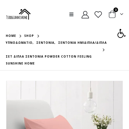
0
Ανοίξτε
HOME
SHOP
ΥΠΝΟΔΩΜΆΤΙΟ
,
ΣΕΝΤΌΝΙΑ
,
ΣΕΝΤΌΝΙΑ ΗΜΊΔΙΠΛΑ/ΔΙΠΛΆ
ΣΕΤ ΔΙΠΛΑ ΣΕΝΤΟΝΙΑ POWDER COTTON FEELING
SUNSHINE HOME