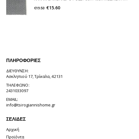
€
15.60
€
19.50
ΠΛΗΡΟΦΟΡΊΕΣ
ΔΙΕΎΘΥΝΣΗ:
Ασκληπιού 17, Τρίκαλα, 42131
ΤΗΛΈΦΩΝΟ:
2431033097
EMAIL:
info@tsirogiannishome.gr
ΣΕΛΊΔΕΣ
Αρχική
Προϊόντα