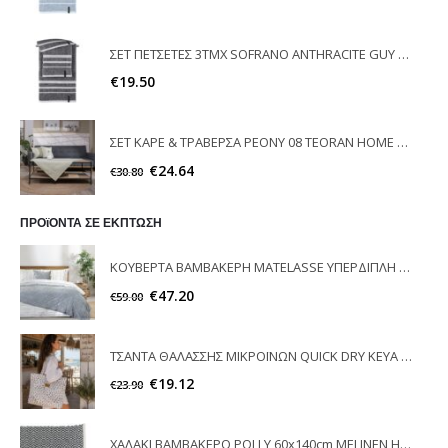
ΣΕΤ ΠΕΤΣΕΤΕΣ 3ΤΜΧ SOFRANO ANTHRACITE GUY LAROCHE
€
19.50
ΣΕΤ ΚΑΡΕ & ΤΡΑΒΕΡΣΑ PEONY 08 TEORAN HOME & MORE
€
24.64
€
30.80
ΠΡΟϊΟΝΤΑ ΣΕ ΕΚΠΤΩΣΗ
ΚΟΥΒΕΡΤΑ ΒΑΜΒΑΚΕΡΗ MATELASSE ΥΠΕΡΔΙΠΛΗ DRIFT NIMA HOME
€
47.20
€
59.00
ΤΣΑΝΤΑ ΘΑΛΑΣΣΗΣ ΜΙΚΡΟΪΝΩΝ QUICK DRY KEYA NIMA HOME
€
19.12
€
23.90
ΧΑΛΑΚΙ ΒΑΜΒΑΚΕΡΟ POLLY 60x140cm MELINEN HOME