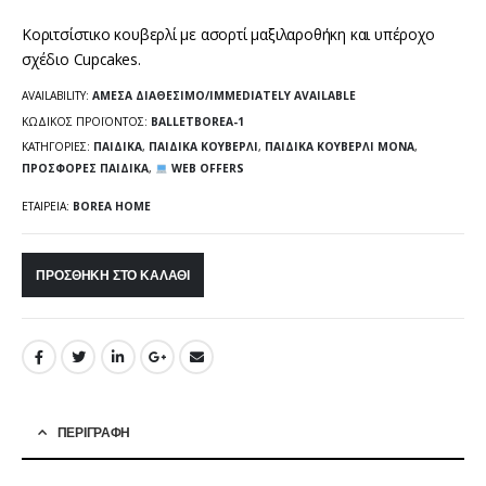
Κοριτσίστικο κουβερλί με ασορτί μαξιλαροθήκη και υπέροχο
σχέδιο Cupcakes.
AVAILABILITY:
ΆΜΕΣΑ ΔΙΑΘΈΣΙΜΟ/IMMEDIATELY AVAILABLE
ΚΩΔΙΚΌΣ ΠΡΟΪΌΝΤΟΣ:
BALLETBOREA-1
ΚΑΤΗΓΟΡΊΕΣ:
ΠΑΙΔΙΚΆ
,
ΠΑΙΔΙΚΆ ΚΟΥΒΕΡΛΊ
,
ΠΑΙΔΙΚΆ ΚΟΥΒΕΡΛΊ ΜΟΝΆ
,
ΠΡΟΣΦΟΡΈΣ ΠΑΙΔΙΚΆ
,
WEB OFFERS
ΕΤΑΙΡΕΊΑ:
BOREA HOME
ΠΡΟΣΘΉΚΗ ΣΤΟ ΚΑΛΆΘΙ
ΠΕΡΙΓΡΑΦΉ