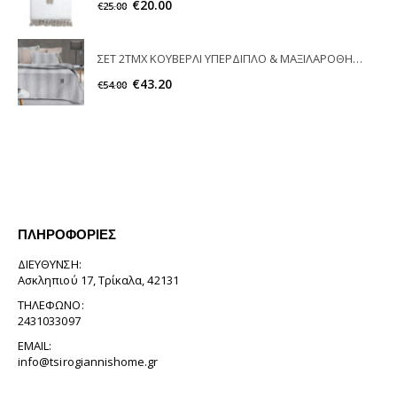
€
20.00
€
25.00
ΣΕΤ 2TMX ΚΟΥΒΕΡΛΙ ΥΠΕΡΔΙΠΛΟ & ΜΑΞΙΛΑΡΟΘΗΚΗ VERA SMOKE GUY LAROCHE
€
43.20
€
54.00
ΠΛΗΡΟΦΟΡΊΕΣ
ΔΙΕΎΘΥΝΣΗ:
Ασκληπιού 17, Τρίκαλα, 42131
ΤΗΛΈΦΩΝΟ:
2431033097
EMAIL:
info@tsirogiannishome.gr