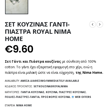
ΣΕΤ ΚΟΥΖΙΝΑΣ ΓΑΝΤΙ-
ΠΙΑΣΤΡΑ ROYAL NIMA
HOME
€
9.60
Σετ Γάντι και Πιάστρα κουζίνας
με σύνθεση από 100%
cotton. Το γάντι έχει εξαιρετική εφαρμογή στο χέρι, ενώ η
πιάστρα είναι μαλακή ώστε να είναι εύχρηστη,
της Nima Home.
AVAILABILITY:
ΆΜΕΣΑ ΔΙΑΘΈΣΙΜΟ/IMMEDIATELY AVAILABLE
ΚΩΔΙΚΌΣ ΠΡΟΪΌΝΤΟΣ:
SETKOUZINASROYALNIMA
ΚΑΤΗΓΟΡΊΕΣ:
ΓΆΝΤΙΑ ΚΟΥΖΊΝΑΣ
,
ΚΟΥΖΊΝΑ
,
ΠΙΆΣΤΡΕΣ ΚΟΥΖΊΝΑΣ
,
ΠΟΔΙΈΣ-ΠΙΆΣΤΡΕΣ-ΓΆΝΤΙΑ
,
ΠΡΟΣΦΟΡΈΣ ΚΟΥΖΊΝΑ
,
WEB OFFERS
ΕΤΑΙΡΕΊΑ:
NIMA HOME