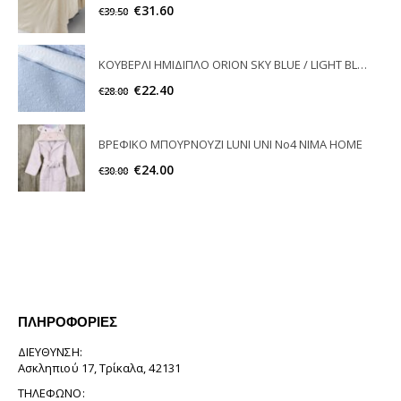
€
31.60
€
39.50
ΚΟΥΒΕΡΛΙ ΗΜΙΔΙΠΛΟ ORION SKY BLUE / LIGHT BLUE ΝΙΜΑ ΗΟΜE
€
22.40
€
28.00
ΒΡΕΦΙΚΟ ΜΠΟΥΡΝΟΥΖΙ LUNI UNI Νο4 ΝΙΜΑ HOME
€
24.00
€
30.00
ΠΛΗΡΟΦΟΡΊΕΣ
ΔΙΕΎΘΥΝΣΗ:
Ασκληπιού 17, Τρίκαλα, 42131
ΤΗΛΈΦΩΝΟ: