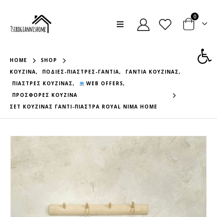
0
Ανοίξτε
HOME
SHOP
ΚΟΥΖΊΝΑ
,
ΠΟΔΙΈΣ-ΠΙΆΣΤΡΕΣ-ΓΆΝΤΙΑ
,
ΓΆΝΤΙΑ ΚΟΥΖΊΝΑΣ
,
ΠΙΆΣΤΡΕΣ ΚΟΥΖΊΝΑΣ
,
WEB OFFERS
,
ΠΡΟΣΦΟΡΈΣ ΚΟΥΖΊΝΑ
ΣΕΤ ΚΟΥΖΙΝΑΣ ΓΑΝΤΙ-ΠΙΑΣΤΡΑ ROYAL NIMA HOME