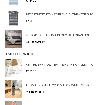
€
19.50
ΣΕΤ ΠΕΤΣΕΤΕΣ 3ΤΜΧ SOFRANO ANTHRACITE GUY LAROCHE
€
19.50
ΣΕΤ ΚΑΡΕ & ΤΡΑΒΕΡΣΑ PEONY 08 TEORAN HOME & MORE
€
24.64
€
30.80
ΠΡΩΤΑ ΣΕ ΠΩΛΗΣΕΙΣ
ΚΕΝΤΗΜΕΝΗ ΠΟΔΙΑ ΒΑΦΤΙΣΗΣ "Η ΝΟΝΑ ΜΟΥ" RAISON D'ETRE
€
17.55
ΑΡΩΜΑΤΙΚΟ ΣΠΡΕΙ ΥΦΑΣΜΑΤΩΝ WHITE MUSK 200ml ELEGANT
€
10.00
€
11.10