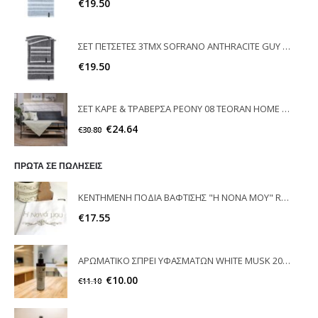
€
19.50
ΣΕΤ ΠΕΤΣΕΤΕΣ 3ΤΜΧ SOFRANO ANTHRACITE GUY LAROCHE
€
19.50
ΣΕΤ ΚΑΡΕ & ΤΡΑΒΕΡΣΑ PEONY 08 TEORAN HOME & MORE
€
24.64
€
30.80
ΠΡΩΤΑ ΣΕ ΠΩΛΗΣΕΙΣ
ΚΕΝΤΗΜΕΝΗ ΠΟΔΙΑ ΒΑΦΤΙΣΗΣ "Η ΝΟΝΑ ΜΟΥ" RAISON D'ETRE
€
17.55
ΑΡΩΜΑΤΙΚΟ ΣΠΡΕΙ ΥΦΑΣΜΑΤΩΝ WHITE MUSK 200ml ELEGANT
€
10.00
€
11.10