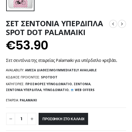
ΣΕΤ ΣΕΝΤΟΝΙΑ ΥΠΕΡΔΙΠΛΑ
SPOT DOT PALAMAIKI
€
53.90
Σετ σεντόνια της εταιρείας Palamaiki για υπέρδιπλο κρεβάτι.
AVAILABILITY:
ΆΜΕΣΑ ΔΙΑΘΈΣΙΜΟ/IMMEDIATELY AVAILABLE
ΚΩΔΙΚΌΣ ΠΡΟΪΌΝΤΟΣ:
SPOTDOT
ΚΑΤΗΓΟΡΊΕΣ:
ΠΡΟΣΦΟΡΈΣ ΥΠΝΟΔΩΜΆΤΙΟ
,
ΣΕΝΤΌΝΙΑ
,
ΣΕΝΤΌΝΙΑ ΥΠΈΡΔΙΠΛΑ
,
ΥΠΝΟΔΩΜΆΤΙΟ
,
WEB OFFERS
ΕΤΑΙΡΕΊΑ:
PALAMAIKI
ΠΡΟΣΘΉΚΗ ΣΤΟ ΚΑΛΆΘΙ