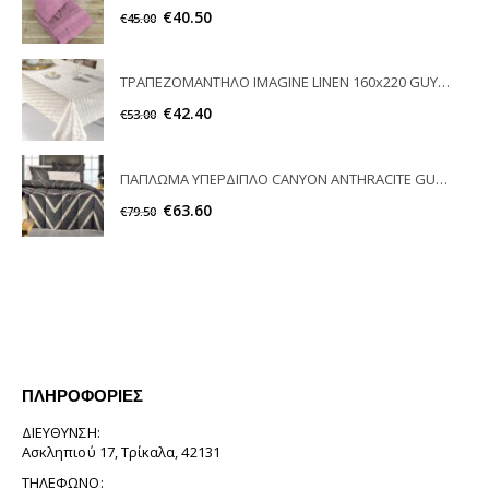
€
40.50
€
45.00
ΤΡΑΠΕΖΟΜΑΝΤΗΛΟ IMAGINE LINEN 160x220 GUY LAROCHE
€
42.40
€
53.00
ΠΑΠΛΩΜΑ ΥΠΕΡΔΙΠΛΟ CANYON ANTHRACITE GUY LAROCHE
€
63.60
€
79.50
ΠΛΗΡΟΦΟΡΊΕΣ
ΔΙΕΎΘΥΝΣΗ:
Ασκληπιού 17, Τρίκαλα, 42131
ΤΗΛΈΦΩΝΟ: