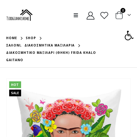
0
Ανοίξτε
HOME
SHOP
ΣΑΛΌΝΙ
,
ΔΙΑΚΟΣΜΗΤΙΚΆ ΜΑΞΙΛΆΡΙΑ
ΔΙΑΚΟΣΜΗΤΙΚΟ ΜΑΞΙΛΑΡΙ (ΘΗΚΗ) FRIDA KHALO
GAITANO
HOT
SALE