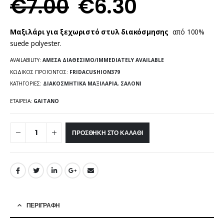
€
7.00
€
6.30
Μαξιλάρι για ξεχωριστό στυλ διακόσμησης
από 100%
suede polyester.
AVAILABILITY:
ΆΜΕΣΑ ΔΙΑΘΈΣΙΜΟ/IMMEDIATELY AVAILABLE
ΚΩΔΙΚΌΣ ΠΡΟΪΌΝΤΟΣ:
FRIDACUSHION379
ΚΑΤΗΓΟΡΊΕΣ:
ΔΙΑΚΟΣΜΗΤΙΚΆ ΜΑΞΙΛΆΡΙΑ
,
ΣΑΛΌΝΙ
ΕΤΑΙΡΕΊΑ:
GAITANO
ΠΡΟΣΘΉΚΗ ΣΤΟ ΚΑΛΆΘΙ
ΠΕΡΙΓΡΑΦΉ