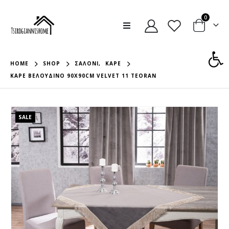
0
Ανοίξτε
HOME
SHOP
ΣΑΛΌΝΙ
,
ΚΑΡΈ
ΚΑΡΕ ΒΕΛΟΥΔΙΝΟ 90X90CM VELVET 11 TEORAN
SALE