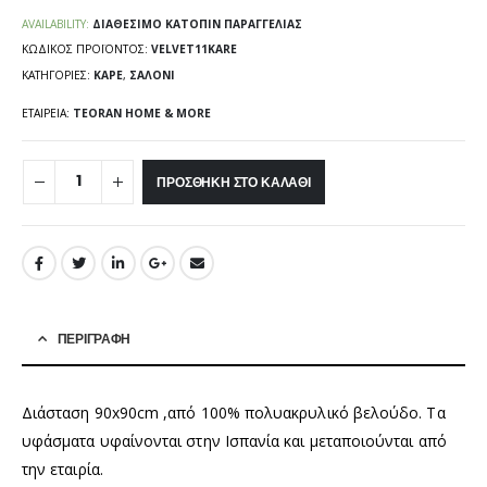
AVAILABILITY:
ΔΙΑΘΈΣΙΜΟ ΚΑΤΌΠΙΝ ΠΑΡΑΓΓΕΛΊΑΣ
ΚΩΔΙΚΌΣ ΠΡΟΪΌΝΤΟΣ:
VELVET11KARE
ΚΑΤΗΓΟΡΊΕΣ:
ΚΑΡΈ
,
ΣΑΛΌΝΙ
ΕΤΑΙΡΕΊΑ:
TEORAN HOME & MORE
ΠΡΟΣΘΉΚΗ ΣΤΟ ΚΑΛΆΘΙ
ΠΕΡΙΓΡΑΦΉ
Διάσταση 90x90cm ,από 100% πολυακρυλικό βελούδο. Τα
υφάσματα υφαίνονται στην Ισπανία και μεταποιούνται από
την εταιρία.