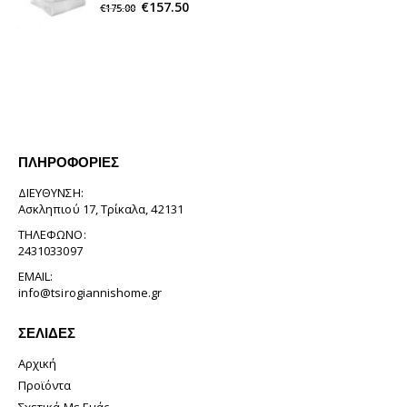
€
157.50
€
175.00
ΠΛΗΡΟΦΟΡΊΕΣ
ΔΙΕΎΘΥΝΣΗ:
Ασκληπιού 17, Τρίκαλα, 42131
ΤΗΛΈΦΩΝΟ:
2431033097
EMAIL:
info@tsirogiannishome.gr
ΣΕΛΊΔΕΣ
Αρχική
Προϊόντα
Σχετικά Με Εμάς