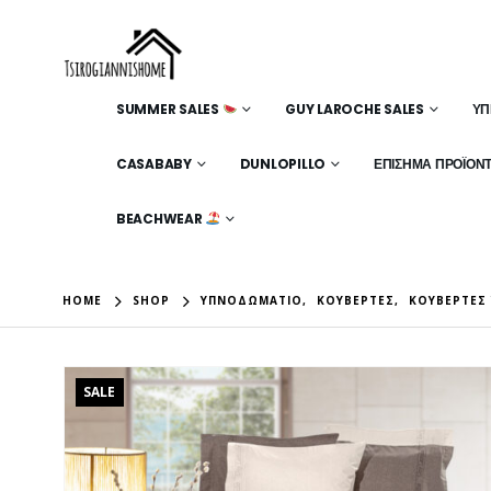
SUMMER SALES
GUY LAROCHE SALES
ΥΠ
CASABABY
DUNLOPILLO
ΕΠΊΣΗΜΑ ΠΡΟΪΌΝ
BEACHWEAR
HOME
SHOP
ΥΠΝΟΔΩΜΆΤΙΟ
,
ΚΟΥΒΈΡΤΕΣ
,
ΚΟΥΒΈΡΤΕΣ 
SALE