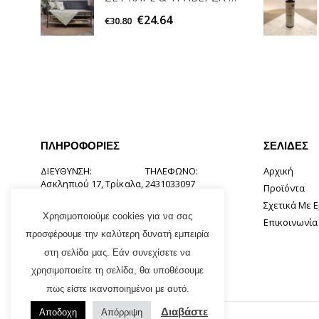
€
24.64
€
30.80
ΠΛΗΡΟΦΟΡΊΕΣ
ΣΕΛΊΔΕΣ
ΔΙΕΎΘΥΝΣΗ:
ΤΗΛΈΦΩΝΟ:
Αρχική
Ασκληπιού 17, Τρίκαλα,
2431033097
Προϊόντα
42131
Σχετικά Με 
EMAIL:
Χρησιμοποιούμε cookies για να σας
Επικοινωνία
info@tsirogiannishome.gr
προσφέρουμε την καλύτερη δυνατή εμπειρία
στη σελίδα μας. Εάν συνεχίσετε να
χρησιμοποιείτε τη σελίδα, θα υποθέσουμε
πως είστε ικανοποιημένοι με αυτό.
Διαβάστε
Αποδοχη
Απόρριψη