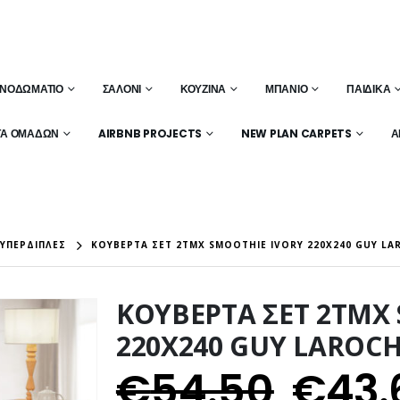
ΝΟΔΩΜΆΤΙΟ
ΣΑΛΌΝΙ
ΚΟΥΖΊΝΑ
ΜΠΆΝΙΟ
ΠΑΙΔΙΚΆ
ΤΑ ΟΜΆΔΩΝ
AIRBNB PROJECTS
NEW PLAN CARPETS
Α
ΥΠΈΡΔΙΠΛΕΣ
ΚΟΥΒΕΡΤΑ ΣΕΤ 2ΤΜΧ SMOOTHIE IVORY 220X240 GUY LA
ΚΟΥΒΕΡΤΑ ΣΕΤ 2ΤΜΧ
220X240 GUY LAROC
€
54.50
€
43.