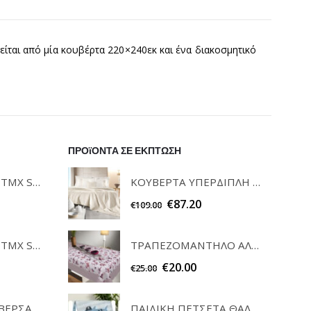
είται από μία κουβέρτα 220×240εκ και ένα διακοσμητικό
ΠΡΟϊΟΝΤΑ ΣΕ ΕΚΠΤΩΣΗ
ΚΟΥΒΕΡΤΑ ΥΠΕΡΔΙΠΛΗ ΒΑΜΒΑΚΕΡΗ NIKKI CREAM GUY LAROCHE
ΣΕΤ ΠΕΤΣΕΤΕΣ 3ΤΜΧ SOFRANO CIELO GUY LAROCHE
€
87.20
€
109.00
ΤΡΑΠΕΖΟΜΑΝΤΗΛΟ ΑΛΕΚΙΑΣΤΟ 145x180cm 1045 LILAC SAINT CLAIR
ΣΕΤ ΠΕΤΣΕΤΕΣ 3ΤΜΧ SOFRANO ANTHRACITE GUY LAROCHE
€
20.00
€
25.00
ΣΕΤ ΚΑΡΕ & ΤΡΑΒΕΡΣΑ PEONY 08 TEORAN HOME & MORE
ΠΑΙΔΙΚΗ ΠΕΤΣΕΤΑ ΘΑΛΑΣΣΗΣ QUICK DRY 2 ΟΨΕΩΝ AHOY NIMA HOME