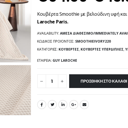
Κουβέρτα Smoothie με βελούδινη υφή και
Laroche Paris.
AVAILABILITY:
ΆΜΕΣΑ ΔΙΑΘΈΣΙΜΟ/IMMEDIATELY AVAI
ΚΩΔΙΚΌΣ ΠΡΟΪΌΝΤΟΣ:
SMOOTHIEIVORY220
ΚΑΤΗΓΟΡΊΕΣ:
ΚΟΥΒΈΡΤΕΣ
,
ΚΟΥΒΈΡΤΕΣ ΥΠΈΡΔΙΠΛΕΣ
,
Υ
ΕΤΑΙΡΕΊΑ:
GUY LAROCHE
ΠΡΟΣΘΉΚΗ ΣΤΟ ΚΑΛΆΘΙ