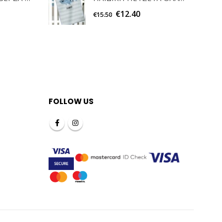
€
12.40
€
15.50
FOLLOW US