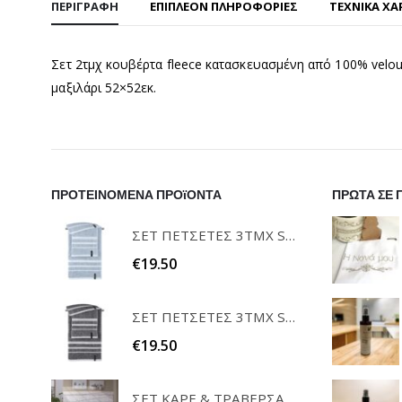
ΠΕΡΙΓΡΑΦΉ
ΕΠΙΠΛΈΟΝ ΠΛΗΡΟΦΟΡΊΕΣ
ΤΕΧΝΙΚΑ ΧΑ
Σετ 2τμχ κουβέρτα fleece κατασκευασμένη από 100% velour
μαξιλάρι 52×52εκ.
ΠΡΟΤΕΙΝΟΜΕΝΑ ΠΡΟϊΟΝΤΑ
ΠΡΩΤΑ ΣΕ 
ΣΕΤ ΠΕΤΣΕΤΕΣ 3ΤΜΧ SOFRANO CIELO GUY LAROCHE
€
19.50
ΣΕΤ ΠΕΤΣΕΤΕΣ 3ΤΜΧ SOFRANO ANTHRACITE GUY LAROCHE
€
19.50
ΣΕΤ ΚΑΡΕ & ΤΡΑΒΕΡΣΑ PEONY 08 TEORAN HOME & MORE