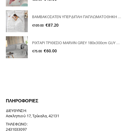
ΒΑΜΒΑΚΟΣΑΤΕΝ ΥΠΕΡΔΙΠΛΗ ΠΑΠΛΩΜΑΤΟΘΗΚΗ NICE BEIGE GUY LAROCHE
€
87.20
€
109.00
ΡΙΧΤΑΡΙ ΤΡΙΘΕΣΙΟ MARVIN GREY 180x300cm GUY LAROCHE
€
60.00
€
75.00
ΠΛΗΡΟΦΟΡΊΕΣ
ΔΙΕΎΘΥΝΣΗ:
Ασκληπιού 17, Τρίκαλα, 42131
ΤΗΛΈΦΩΝΟ:
2431033097