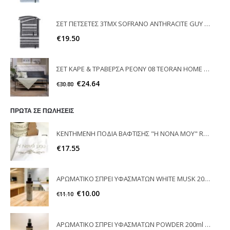
ΣΕΤ ΠΕΤΣΕΤΕΣ 3ΤΜΧ SOFRANO ANTHRACITE GUY LAROCHE
€
19.50
ΣΕΤ ΚΑΡΕ & ΤΡΑΒΕΡΣΑ PEONY 08 TEORAN HOME & MORE
€
24.64
€
30.80
ΠΡΩΤΑ ΣΕ ΠΩΛΗΣΕΙΣ
ΚΕΝΤΗΜΕΝΗ ΠΟΔΙΑ ΒΑΦΤΙΣΗΣ "Η ΝΟΝΑ ΜΟΥ" RAISON D'ETRE
€
17.55
ΑΡΩΜΑΤΙΚΟ ΣΠΡΕΙ ΥΦΑΣΜΑΤΩΝ WHITE MUSK 200ml ELEGANT
€
10.00
€
11.10
ΑΡΩΜΑΤΙΚΟ ΣΠΡΕΙ ΥΦΑΣΜΑΤΩΝ POWDER 200ml ELEGANT