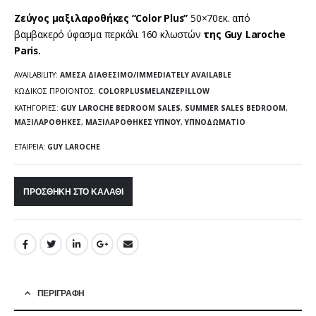
Ζεύγος μαξιλαροθήκες “Color Plus”
50×70εκ. από
βαμβακερό ύφασμα περκάλι 160 κλωστών
της Guy Laroche
Paris.
AVAILABILITY:
ΆΜΕΣΑ ΔΙΑΘΈΣΙΜΟ/IMMEDIATELY AVAILABLE
ΚΩΔΙΚΌΣ ΠΡΟΪΌΝΤΟΣ:
COLORPLUSMELANZEPILLOW
ΚΑΤΗΓΟΡΊΕΣ:
GUY LAROCHE BEDROOM SALES
,
SUMMER SALES BEDROOM
,
ΜΑΞΙΛΑΡΟΘΉΚΕΣ
,
ΜΑΞΙΛΑΡΟΘΉΚΕΣ ΎΠΝΟΥ
,
ΥΠΝΟΔΩΜΆΤΙΟ
ΕΤΑΙΡΕΊΑ:
GUY LAROCHE
ΠΡΟΣΘΉΚΗ ΣΤΟ ΚΑΛΆΘΙ
ΠΕΡΙΓΡΑΦΉ