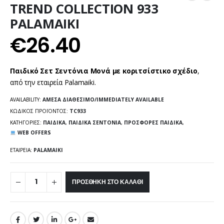
TREND COLLECTION 933
PALAMAIKI
€
26.40
Παιδικό Σετ Σεντόνια Μονά με κοριτσίστικο σχέδιο
,
από την εταιρεία Palamaiki.
AVAILABILITY:
ΆΜΕΣΑ ΔΙΑΘΈΣΙΜΟ/IMMEDIATELY AVAILABLE
ΚΩΔΙΚΌΣ ΠΡΟΪΌΝΤΟΣ:
TC933
ΚΑΤΗΓΟΡΊΕΣ:
ΠΑΙΔΙΚΆ
,
ΠΑΙΔΙΚΆ ΣΕΝΤΌΝΙΑ
,
ΠΡΟΣΦΟΡΈΣ ΠΑΙΔΙΚΆ
,
WEB OFFERS
ΕΤΑΙΡΕΊΑ:
PALAMAIKI
ΠΡΟΣΘΉΚΗ ΣΤΟ ΚΑΛΆΘΙ