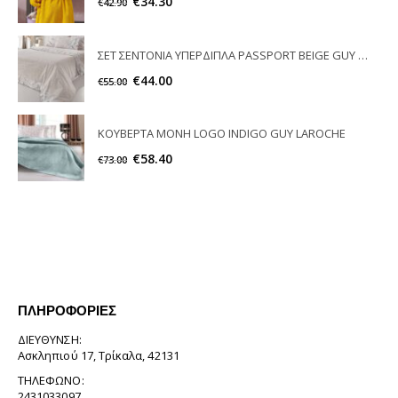
€
34.30
€
42.90
ΣΕΤ ΣΕΝΤΟΝΙΑ ΥΠΕΡΔΙΠΛΑ PASSPORT BEIGE GUY LAROCHE
€
44.00
€
55.00
ΚΟΥΒΕΡΤΑ ΜΟΝΗ LOGO INDIGO GUY LAROCHE
€
58.40
€
73.00
ΠΛΗΡΟΦΟΡΊΕΣ
ΔΙΕΎΘΥΝΣΗ:
Ασκληπιού 17, Τρίκαλα, 42131
ΤΗΛΈΦΩΝΟ:
2431033097