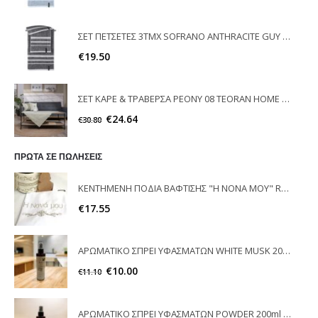
ΣΕΤ ΠΕΤΣΕΤΕΣ 3ΤΜΧ SOFRANO ANTHRACITE GUY LAROCHE
€
19.50
ΣΕΤ ΚΑΡΕ & ΤΡΑΒΕΡΣΑ PEONY 08 TEORAN HOME & MORE
€
24.64
€
30.80
ΠΡΩΤΑ ΣΕ ΠΩΛΗΣΕΙΣ
ΚΕΝΤΗΜΕΝΗ ΠΟΔΙΑ ΒΑΦΤΙΣΗΣ "Η ΝΟΝΑ ΜΟΥ" RAISON D'ETRE
€
17.55
ΑΡΩΜΑΤΙΚΟ ΣΠΡΕΙ ΥΦΑΣΜΑΤΩΝ WHITE MUSK 200ml ELEGANT
€
10.00
€
11.10
ΑΡΩΜΑΤΙΚΟ ΣΠΡΕΙ ΥΦΑΣΜΑΤΩΝ POWDER 200ml ELEGANT