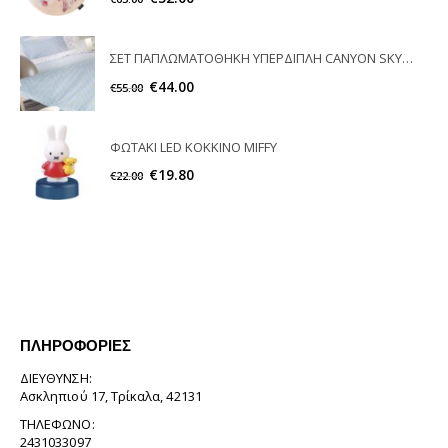
ΣΕΤ ΠΑΠΛΩΜΑΤΟΘΗΚΗ ΥΠΕΡΔΙΠΛΗ CANYON SKY GUY LAROCHE
€
44.00
€
55.00
ΦΩΤΑΚΙ LED ΚΟΚΚΙΝΟ MIFFY
€
19.80
€
22.00
ΠΛΗΡΟΦΟΡΊΕΣ
ΔΙΕΎΘΥΝΣΗ:
Ασκληπιού 17, Τρίκαλα, 42131
ΤΗΛΈΦΩΝΟ:
2431033097