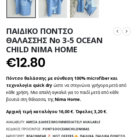
ΠΑΙΔΙΚΟ ΠΟΝΤΣΟ
ΘΑΛΑΣΣΗΣ No 3-5 OCEAN
CHILD NIMA HOME
€
12.80
Πόντσο θαλάσσης με σύνθεση 100% microfiber και
τεχνολογία quick dry
ώστε να στεγνώνει γρήγορα μετά από
κάθε χρήση. Μια απαλή αγκαλιά για το παιδί μετά από κάθε
βουτιά στη θάλασσα, της
Nima Home.
Αρχική τιμή καταλόγου 16,00 €. Όφελος 3,20 €.
AVAILABILITY:
ΆΜΕΣΑ ΔΙΑΘΈΣΙΜΟ/IMMEDIATELY AVAILABLE
ΚΩΔΙΚΌΣ ΠΡΟΪΌΝΤΟΣ:
PONTSOOCEANCHILDNIMA5
ΚΑΤΗΓΟΡΊΕΣ:
BEACHWEAR
,
HOT OFFERS
,
ΠΑΙΔΙΚΆ
,
ΠΑΙΔΙΚΆ ΠΌΝΤΣΟ
,