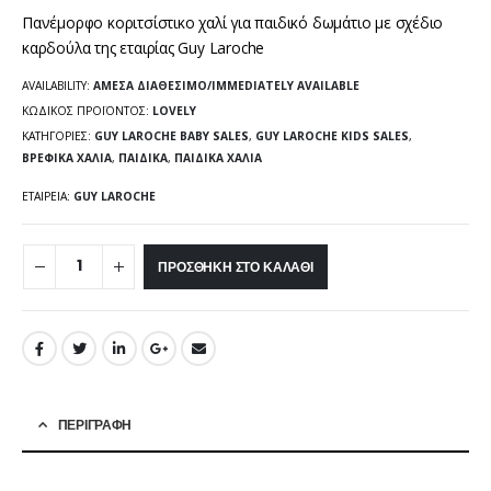
Πανέμορφο κοριτσίστικο χαλί για παιδικό δωμάτιο με σχέδιο
καρδούλα της εταιρίας Guy Laroche
AVAILABILITY:
ΆΜΕΣΑ ΔΙΑΘΈΣΙΜΟ/IMMEDIATELY AVAILABLE
ΚΩΔΙΚΌΣ ΠΡΟΪΌΝΤΟΣ:
LOVELY
ΚΑΤΗΓΟΡΊΕΣ:
GUY LAROCHE BABY SALES
,
GUY LAROCHE KIDS SALES
,
ΒΡΕΦΙΚΆ ΧΑΛΙΆ
,
ΠΑΙΔΙΚΆ
,
ΠΑΙΔΙΚΆ ΧΑΛΙΆ
ΕΤΑΙΡΕΊΑ:
GUY LAROCHE
ΠΡΟΣΘΉΚΗ ΣΤΟ ΚΑΛΆΘΙ
ΠΕΡΙΓΡΑΦΉ