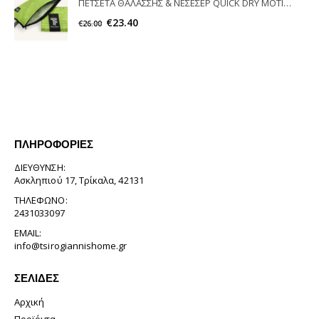
ΠΕΤΣΕΤΑ ΘΑΛΑΣΣΗΣ & ΝΕΣΕΣΕΡ QUICK DRY MOTIVO 04 FEEL & TOUCH
€
23.40
€
26.00
ΠΛΗΡΟΦΟΡΊΕΣ
ΔΙΕΎΘΥΝΣΗ:
Ασκληπιού 17, Τρίκαλα, 42131
ΤΗΛΈΦΩΝΟ:
2431033097
EMAIL:
info@tsirogiannishome.gr
ΣΕΛΊΔΕΣ
Αρχική
Προϊόντα