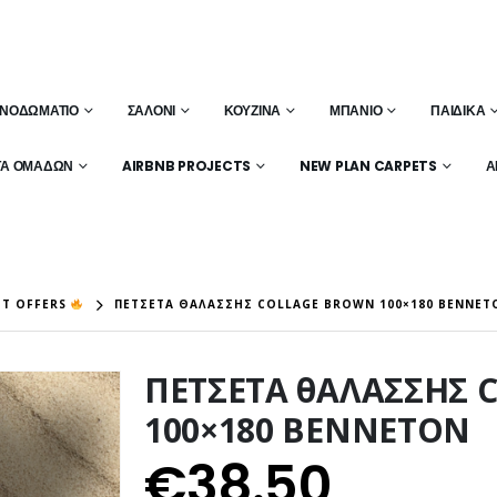
ΝΟΔΩΜΆΤΙΟ
ΣΑΛΌΝΙ
ΚΟΥΖΊΝΑ
ΜΠΆΝΙΟ
ΠΑΙΔΙΚΆ
ΤΑ ΟΜΆΔΩΝ
AIRBNB PROJECTS
NEW PLAN CARPETS
Α
T OFFERS
ΠΕΤΣΕΤΑ ΘΑΛΑΣΣΗΣ COLLAGE BROWN 100×180 BENNET
ΠΕΤΣΕΤΑ θΑΛΑΣΣΗΣ 
100×180 BENNETON
€
38.50