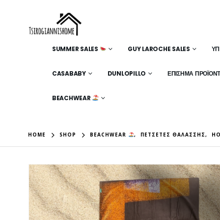
SUMMER SALES
GUY LAROCHE SALES
ΥΠ
CASABABY
DUNLOPILLO
ΕΠΊΣΗΜΑ ΠΡΟΪΌΝ
BEACHWEAR
HOME
SHOP
BEACHWEAR
,
ΠΕΤΣΈΤΕΣ ΘΑΛΆΣΣΗΣ
,
HO