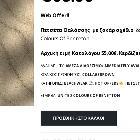
Web Offer!!
Πετσέτα Θαλάσσης με ζακάρ σχέδιο
, 
Colours Of Benneton.
Αρχική τιμή Καταλόγου 55,00€. Κερδίζετ
AVAILABILITY:
ΆΜΕΣΑ ΔΙΑΘΈΣΙΜΟ/IMMEDIATELY AVAI
ΚΩΔΙΚΌΣ ΠΡΟΪΌΝΤΟΣ:
COLLAGEBROWN
ΚΑΤΗΓΟΡΊΕΣ:
BEACHWEAR
,
HOT OFFERS
,
ΠΕΤΣΈΤ
ΕΤΑΙΡΕΊΑ:
UNITED COLOURS OF BENETTON
ΠΡΟΣΘΉΚΗ ΣΤΟ ΚΑΛΆΘΙ