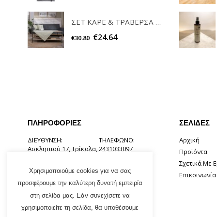
ΣΕΤ ΚΑΡΕ & ΤΡΑΒΕΡΣΑ PEONY 08 TEORAN HOME & MORE
€
24.64
€
30.80
ΠΛΗΡΟΦΟΡΊΕΣ
ΣΕΛΊΔΕΣ
ΔΙΕΎΘΥΝΣΗ:
ΤΗΛΈΦΩΝΟ:
Αρχική
Ασκληπιού 17, Τρίκαλα,
2431033097
Προϊόντα
42131
Σχετικά Με 
EMAIL:
Χρησιμοποιούμε cookies για να σας
Επικοινωνία
info@tsirogiannishome.gr
προσφέρουμε την καλύτερη δυνατή εμπειρία
στη σελίδα μας. Εάν συνεχίσετε να
χρησιμοποιείτε τη σελίδα, θα υποθέσουμε