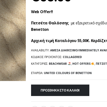
Web Offer!!
Πετσέτα Θαλάσσης
με εξαιρετικό σχέδ
Benetton
Αρχική τιμή Καταλόγου 55,00€. Κερδίζετ
AVAILABILITY:
ΆΜΕΣΑ ΔΙΑΘΈΣΙΜΟ/IMMEDIATELY AVAI
ΚΩΔΙΚΌΣ ΠΡΟΪΌΝΤΟΣ:
COLLAGERED
ΚΑΤΗΓΟΡΊΕΣ:
BEACHWEAR
,
HOT OFFERS
,
ΠΕΤΣΈΤ
ΕΤΑΙΡΕΊΑ:
UNITED COLOURS OF BENETTON
ΠΡΟΣΘΉΚΗ ΣΤΟ ΚΑΛΆΘΙ