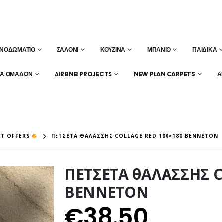
ΝΟΔΩΜΆΤΙΟ
ΣΑΛΌΝΙ
ΚΟΥΖΊΝΑ
ΜΠΆΝΙΟ
ΠΑΙΔΙΚΆ
ΤΑ ΟΜΆΔΩΝ
AIRBNB PROJECTS
NEW PLAN CARPETS
Α
T OFFERS
ΠΕΤΣΕΤΑ ΘΑΛΑΣΣΗΣ COLLAGE RED 100×180 BENNETON
ΠΕΤΣΕΤΑ θΑΛΑΣΣΗΣ C
BENNETON
€
38.50