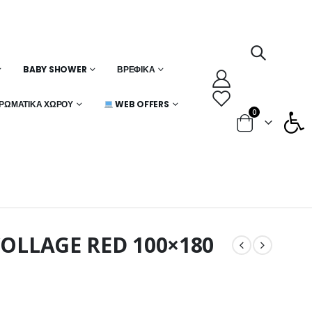
BABY SHOWER
ΒΡΕΦΙΚΆ
Ανοίξτε
ΡΩΜΑΤΙΚΆ ΧΏΡΟΥ
WEB OFFERS
0
OLLAGE RED 100×180