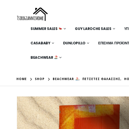
SUMMER SALES
GUY LAROCHE SALES
ΥΠ
CASABABY
DUNLOPILLO
ΕΠΊΣΗΜΑ ΠΡΟΪΌΝ
BEACHWEAR
HOME
SHOP
BEACHWEAR
,
ΠΕΤΣΈΤΕΣ ΘΑΛΆΣΣΗΣ
,
HO