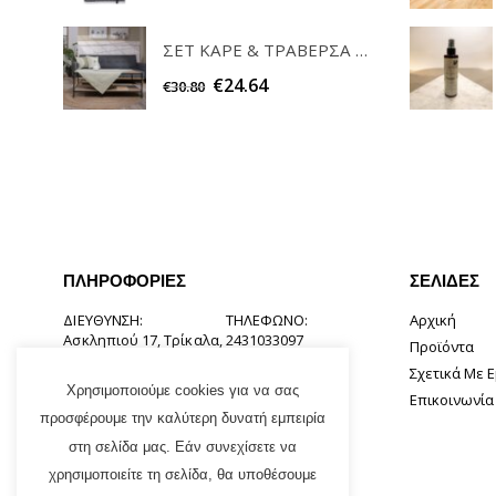
ΣΕΤ ΚΑΡΕ & ΤΡΑΒΕΡΣΑ PEONY 08 TEORAN HOME & MORE
€
24.64
€
30.80
ΠΛΗΡΟΦΟΡΊΕΣ
ΣΕΛΊΔΕΣ
ΔΙΕΎΘΥΝΣΗ:
ΤΗΛΈΦΩΝΟ:
Αρχική
Ασκληπιού 17, Τρίκαλα,
2431033097
Προϊόντα
42131
Σχετικά Με 
EMAIL:
Χρησιμοποιούμε cookies για να σας
Επικοινωνία
info@tsirogiannishome.gr
προσφέρουμε την καλύτερη δυνατή εμπειρία
στη σελίδα μας. Εάν συνεχίσετε να
χρησιμοποιείτε τη σελίδα, θα υποθέσουμε