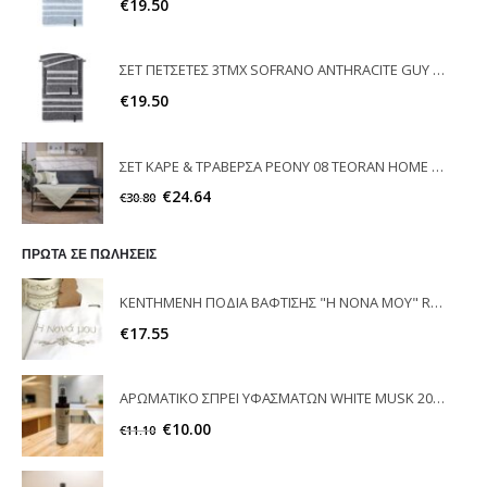
€
19.50
ΣΕΤ ΠΕΤΣΕΤΕΣ 3ΤΜΧ SOFRANO ANTHRACITE GUY LAROCHE
€
19.50
ΣΕΤ ΚΑΡΕ & ΤΡΑΒΕΡΣΑ PEONY 08 TEORAN HOME & MORE
€
24.64
€
30.80
ΠΡΩΤΑ ΣΕ ΠΩΛΗΣΕΙΣ
ΚΕΝΤΗΜΕΝΗ ΠΟΔΙΑ ΒΑΦΤΙΣΗΣ "Η ΝΟΝΑ ΜΟΥ" RAISON D'ETRE
€
17.55
ΑΡΩΜΑΤΙΚΟ ΣΠΡΕΙ ΥΦΑΣΜΑΤΩΝ WHITE MUSK 200ml ELEGANT
€
10.00
€
11.10