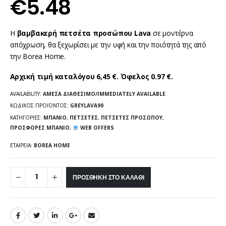
€
5.48
Η
βαμβακερή πετσέτα προσώπου Lava
σε μοντέρνα
απόχρωση, θα ξεχωρίσει με την υφή και την ποιότητά της από
την Borea Home.
Αρχική τιμή καταλόγου 6,45 €. Όφελος 0.97 €.
AVAILABILITY:
ΆΜΕΣΑ ΔΙΑΘΈΣΙΜΟ/IMMEDIATELY AVAILABLE
ΚΩΔΙΚΌΣ ΠΡΟΪΌΝΤΟΣ:
GREYLAVA90
ΚΑΤΗΓΟΡΊΕΣ:
ΜΠΆΝΙΟ
,
ΠΕΤΣΈΤΕΣ
,
ΠΕΤΣΈΤΕΣ ΠΡΟΣΏΠΟΥ
,
ΠΡΟΣΦΟΡΈΣ ΜΠΆΝΙΟ
,
WEB OFFERS
ΕΤΑΙΡΕΊΑ:
BOREA HOME
ΠΡΟΣΘΉΚΗ ΣΤΟ ΚΑΛΆΘΙ