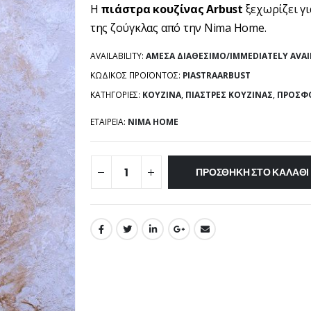
Η
πιάστρα κουζίνας Arbust
ξεχωρίζει γ
της ζούγκλας από την Nima Home.
AVAILABILITY:
ΆΜΕΣΑ ΔΙΑΘΈΣΙΜΟ/IMMEDIATELY AVAI
ΚΩΔΙΚΌΣ ΠΡΟΪΌΝΤΟΣ:
PIASTRAARBUST
ΚΑΤΗΓΟΡΊΕΣ:
ΚΟΥΖΊΝΑ
,
ΠΙΆΣΤΡΕΣ ΚΟΥΖΊΝΑΣ
,
ΠΡΟΣΦΟ
ΕΤΑΙΡΕΊΑ:
NIMA HOME
ΠΡΟΣΘΉΚΗ ΣΤΟ ΚΑΛΆΘΙ