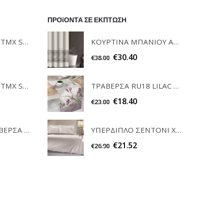
ΠΡΟϊΟΝΤΑ ΣΕ ΕΚΠΤΩΣΗ
ΚΟΥΡΤΙΝΑ ΜΠΑΝΙΟΥ ΑΖΖΑΜ WENGE 180x185 GUY LAROCHΕ
ΣΕΤ ΠΕΤΣΕΤΕΣ 3ΤΜΧ SOFRANO CIELO GUY LAROCHE
€
30.40
€
38.00
ΤΡΑΒΕΡΣΑ RU18 LILAC SAINT CLAIR
ΣΕΤ ΠΕΤΣΕΤΕΣ 3ΤΜΧ SOFRANO ANTHRACITE GUY LAROCHE
€
18.40
€
23.00
ΣΕΤ ΚΑΡΕ & ΤΡΑΒΕΡΣΑ PEONY 08 TEORAN HOME & MORE
ΥΠΕΡΔΙΠΛΟ ΣΕΝΤΟΝΙ ΧΩΡΙΣ ΛΑΣΤΙΧΟ 240X270 COLOR PLUS PERLA GUY LAROCHE
€
21.52
€
26.90