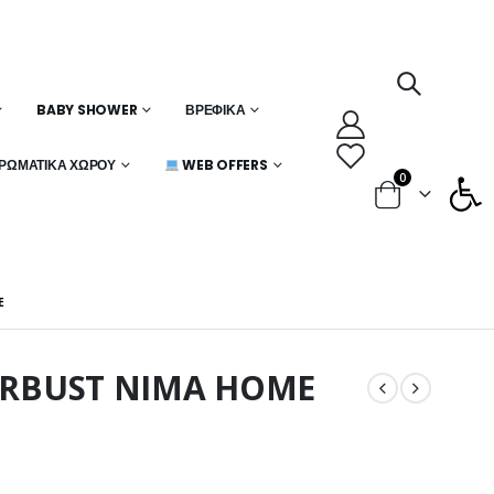
BABY SHOWER
ΒΡΕΦΙΚΆ
Ανοίξτε
ΡΩΜΑΤΙΚΆ ΧΏΡΟΥ
WEB OFFERS
0
E
ARBUST NIMA HOME