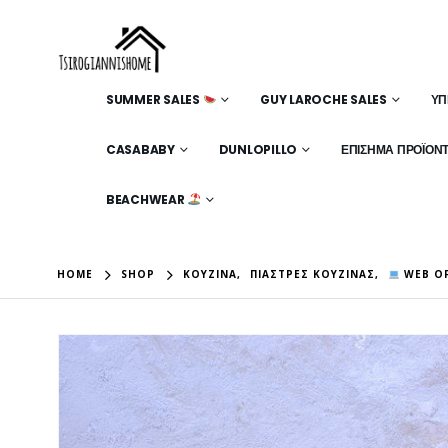
SUMMER SALES
GUY LAROCHE SALES
ΥΠ
CASABABY
DUNLOPILLO
ΕΠΊΣΗΜΑ ΠΡΟΪΌΝ
BEACHWEAR
HOME
SHOP
ΚΟΥΖΊΝΑ
,
ΠΙΆΣΤΡΕΣ ΚΟΥΖΊΝΑΣ
,
WEB OF