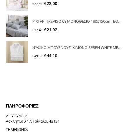
€
22.00
€
27.50
ΡΙΧΤΑΡΙ TREVISO 08 ΜΟΝΟΘΕΣΙΟ 180x150cm TEORAN
€
21.92
€
27.40
ΝΥΦΙΚΟ ΜΠΟΥΡΝΟΥΖΙ ΚΙΜΟΝΟ SEREN WHITE MEDIUM NIMA HOME
€
44.10
€
49.00
ΠΛΗΡΟΦΟΡΊΕΣ
ΔΙΕΎΘΥΝΣΗ:
Ασκληπιού 17, Τρίκαλα, 42131
ΤΗΛΈΦΩΝΟ: