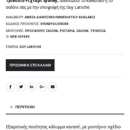
Τριθέσιο Ριχτάρι Sydney,
ανανεώστε το καθιστικό ή το
σαλόνι σας με την υπογραφή της Guy Laroche.
AVAILABILITY:
ΆΜΕΣΑ ΔΙΑΘΈΣΙΜΟ/IMMEDIATELY AVAILABLE
ΚΩΔΙΚΌΣ ΠΡΟΪΌΝΤΟΣ:
SYDNEYSILVER300
ΚΑΤΗΓΟΡΊΕΣ:
ΠΡΟΣΦΟΡΈΣ ΣΑΛΌΝΙ
,
ΡΙΧΤΆΡΙΑ
,
ΣΑΛΌΝΙ
,
ΤΡΙΘΈΣΙΑ
,
WEB OFFERS
ΕΤΑΙΡΕΊΑ:
GUY LAROCHE
ΠΡΟΣΘΉΚΗ ΣΤΟ ΚΑΛΆΘΙ
ΠΕΡΙΓΡΑΦΉ
Εξαιρετικής ποιότητας κάλυμμα καναπέ, με μοντέρνο σχέδιο