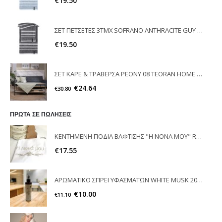
€
19.50
ΣΕΤ ΠΕΤΣΕΤΕΣ 3ΤΜΧ SOFRANO ANTHRACITE GUY LAROCHE
€
19.50
ΣΕΤ ΚΑΡΕ & ΤΡΑΒΕΡΣΑ PEONY 08 TEORAN HOME & MORE
€
24.64
€
30.80
ΠΡΩΤΑ ΣΕ ΠΩΛΗΣΕΙΣ
ΚΕΝΤΗΜΕΝΗ ΠΟΔΙΑ ΒΑΦΤΙΣΗΣ "Η ΝΟΝΑ ΜΟΥ" RAISON D'ETRE
€
17.55
ΑΡΩΜΑΤΙΚΟ ΣΠΡΕΙ ΥΦΑΣΜΑΤΩΝ WHITE MUSK 200ml ELEGANT
€
10.00
€
11.10