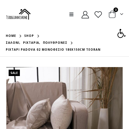
0
Ανοίξτε
HOME
SHOP
ΣΑΛΌΝΙ
,
ΡΙΧΤΆΡΙΑ
,
ΠΟΛΥΘΡΌΝΕΣ
ΡΙΧΤΑΡΙ PADOVA 02 ΜΟΝΟΘΕΣΙΟ 180X150CM TEORAN
SALE