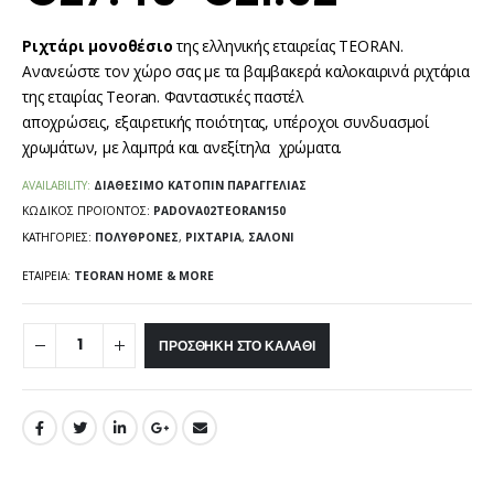
Ριχτάρι μονοθέσιο
της ελληνικής εταιρείας ΤΕORAN.
Ανανεώστε τον χώρο σας με τα βαμβακερά καλοκαιρινά ριχτάρια
της εταιρίας
Teoran
. Φανταστικές παστέλ
αποχρώσεις, εξαιρετικής ποιότητας, υπέροχοι συνδυασμοί
χρωμάτων, με λαμπρά και ανεξίτηλα χρώματα.
AVAILABILITY:
ΔΙΑΘΈΣΙΜΟ ΚΑΤΌΠΙΝ ΠΑΡΑΓΓΕΛΊΑΣ
ΚΩΔΙΚΌΣ ΠΡΟΪΌΝΤΟΣ:
PADOVA02TEORAN150
ΚΑΤΗΓΟΡΊΕΣ:
ΠΟΛΥΘΡΌΝΕΣ
,
ΡΙΧΤΆΡΙΑ
,
ΣΑΛΌΝΙ
ΕΤΑΙΡΕΊΑ:
TEORAN HOME & MORE
ΠΡΟΣΘΉΚΗ ΣΤΟ ΚΑΛΆΘΙ