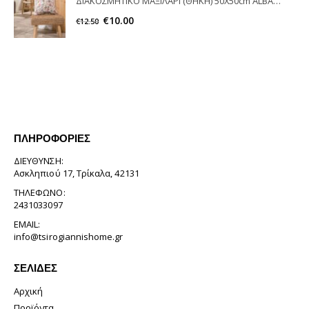
ΔΙΑΚΟΣΜΗΤΙΚΟ ΜΑΞΙΛΑΡΙ (ΘΗΚΗ) 50X50cm ALBACCETE TEORAN HOME & MORE
€
10.00
€
12.50
ΠΛΗΡΟΦΟΡΊΕΣ
ΔΙΕΎΘΥΝΣΗ:
Ασκληπιού 17, Τρίκαλα, 42131
ΤΗΛΈΦΩΝΟ:
2431033097
EMAIL:
info@tsirogiannishome.gr
ΣΕΛΊΔΕΣ
Αρχική
Προϊόντα