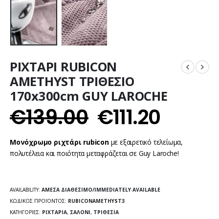
ΡΙΧΤΑΡΙ RUBICON
AMETHYST ΤΡΙΘΕΣΙΟ
170x300cm GUY LAROCHE
€
139.00
€
111.20
Μονόχρωμο ριχτάρι rubicon
με εξαιρετικό τελείωμα,
πολυτέλεια και ποιότητα μεταφράζεται σε Guy Laroche!
AVAILABILITY:
ΆΜΕΣΑ ΔΙΑΘΈΣΙΜΟ/IMMEDIATELY AVAILABLE
ΚΩΔΙΚΌΣ ΠΡΟΪΌΝΤΟΣ:
RUBICONAMETHYST3
ΚΑΤΗΓΟΡΊΕΣ:
ΡΙΧΤΆΡΙΑ
,
ΣΑΛΌΝΙ
,
ΤΡΙΘΈΣΙΑ