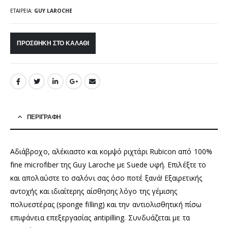
ΕΤΑΙΡΕΊΑ:
GUY LAROCHE
ΠΡΟΣΘΉΚΗ ΣΤΟ ΚΑΛΆΘΙ
ΠΕΡΙΓΡΑΦΉ
Αδιάβροχο, αλέκιαστο και κομψό ριχτάρι Rubicon από 100%
fine microfiber της Guy Laroche με Suede υφή. Επιλέξτε το
και απολαύστε το σαλόνι σας όσο ποτέ ξανά! Εξαιρετικής
αντοχής και ιδιαίτερης αίσθησης λόγο της γέμισης
πολυεστέρας (sponge filling) και την αντιολισθητική πίσω
επιφάνεια επεξεργασίας antipilling. Συνδυάζεται με τα