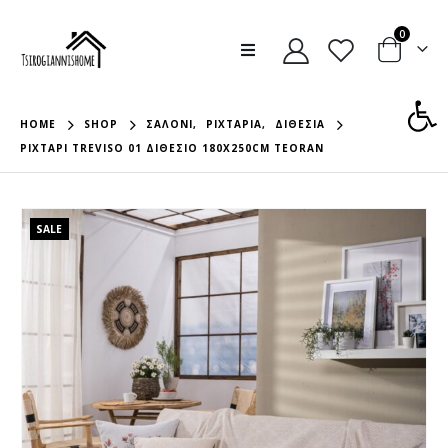
0
Ανοίξτε
HOME
SHOP
ΣΑΛΌΝΙ
,
ΡΙΧΤΆΡΙΑ
,
ΔΙΘΈΣΙΑ
ΡΙΧΤΑΡΙ TREVISO 01 ΔΙΘΕΣΙΟ 180X250CM TEORAN
SALE