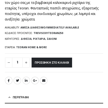
τον χώρο σας με τα βαμβακερά καλοκαιρινά ριχτάρια της
εταιρίας
Teoran
. Φανταστικές παστέλ αποχρώσεις, εξαιρετικής
ποιότητας, υπέροχοι συνδυασμοί χρωμάτων, με λαμπρά και
ανεξίτηλα χρώματα.
AVAILABILITY:
ΆΜΕΣΑ ΔΙΑΘΈΣΙΜΟ/IMMEDIATELY AVAILABLE
ΚΩΔΙΚΌΣ ΠΡΟΪΌΝΤΟΣ:
TREVISO01TEORAN250
ΚΑΤΗΓΟΡΊΕΣ:
ΔΙΘΈΣΙΑ
,
ΡΙΧΤΆΡΙΑ
,
ΣΑΛΌΝΙ
ΕΤΑΙΡΕΊΑ:
TEORAN HOME & MORE
ΠΡΟΣΘΉΚΗ ΣΤΟ ΚΑΛΆΘΙ
ΠΕΡΙΓΡΑΦΉ