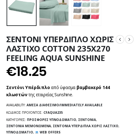
ΣΕΝΤΟΝΙ ΥΠΕΡΔΙΠΛΟ ΧΩΡΙΣ
ΛΑΣΤΙΧΟ COTTON 235X270
FEELING AQUA SUNSHINE
€
18.25
Σεντόνι Υπέρδιπλο
από ύφασμα
βαμβακερό 144
κλωστών
της εταιρείας Sunshine.
AVAILABILITY:
ΆΜΕΣΑ ΔΙΑΘΈΣΙΜΟ/IMMEDIATELY AVAILABLE
ΚΩΔΙΚΌΣ ΠΡΟΪΌΝΤΟΣ:
CFAQUA235
ΚΑΤΗΓΟΡΊΕΣ:
ΠΡΟΣΦΟΡΈΣ ΥΠΝΟΔΩΜΆΤΙΟ
,
ΣΕΝΤΌΝΙΑ
,
ΣΕΝΤΌΝΙΑ ΜΕΜΟΝΩΜΈΝΑ
,
ΣΕΝΤΌΝΙΑ ΥΠΈΡΔΙΠΛΑ ΧΩΡΊΣ ΛΆΣΤΙΧΟ
,
ΥΠΝΟΔΩΜΆΤΙΟ
,
WEB OFFERS