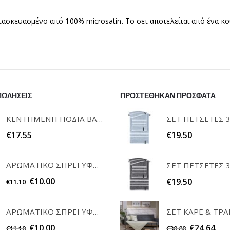
ατασκευασμένο από 100% microsatin. Το σετ αποτελείται από ένα κ
ΠΩΛΗΣΕΙΣ
ΠΡΟΣΤΕΘΗΚΑΝ ΠΡΟΣΦΑΤΑ
ΚΕΝΤΗΜΕΝΗ ΠΟΔΙΑ ΒΑΦΤΙΣΗΣ "Η ΝΟΝΑ ΜΟΥ" RAISON D'ETRE
€
17.55
€
19.50
ΑΡΩΜΑΤΙΚΟ ΣΠΡΕΙ ΥΦΑΣΜΑΤΩΝ WHITE MUSK 200ml ELEGANT
€
10.00
€
19.50
€
11.10
ΑΡΩΜΑΤΙΚΟ ΣΠΡΕΙ ΥΦΑΣΜΑΤΩΝ POWDER 200ml ELEGANT
€
10.00
€
24.64
€
11.10
€
30.80