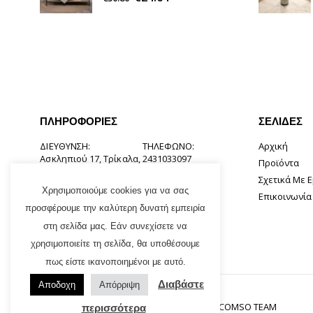
ΠΛΗΡΟΦΟΡΊΕΣ
ΣΕΛΊΔΕΣ
ΔΙΕΎΘΥΝΣΗ:
ΤΗΛΈΦΩΝΟ:
Αρχική
Ασκληπιού 17, Τρίκαλα,
2431033097
Προϊόντα
42131
Σχετικά Με 
EMAIL:
Χρησιμοποιούμε cookies για να σας
Επικοινωνία
info@tsirogiannishome.gr
προσφέρουμε την καλύτερη δυνατή εμπειρία
στη σελίδα μας. Εάν συνεχίσετε να
χρησιμοποιείτε τη σελίδα, θα υποθέσουμε
πως είστε ικανοποιημένοι με αυτό.
Διαβάστε
Αποδοχη
Απόρριψη
Tsirogiannis Home© 2021. Designed By
INCOMSO TEAM
περισσότερα