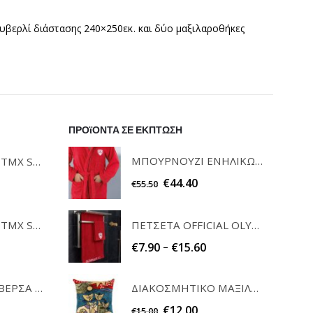
ουβερλί διάστασης 240×250εκ. και δύο μαξιλαροθήκες
ΠΡΟϊΟΝΤΑ ΣΕ ΕΚΠΤΩΣΗ
ΜΠΟΥΡΝΟΥΖΙ ΕΝΗΛΙΚΩΝ OLYMPIACOS BC
ΣΕΤ ΠΕΤΣΕΤΕΣ 3ΤΜΧ SOFRANO CIELO GUY LAROCHE
€
44.40
€
55.50
ΣΕΤ ΠΕΤΣΕΤΕΣ 3ΤΜΧ SOFRANO ANTHRACITE GUY LAROCHE
ΠΕΤΣΕΤΑ OFFICIAL OLYMPIACOS BC PALAMAIKI
–
€
7.90
€
15.60
ΣΕΤ ΚΑΡΕ & ΤΡΑΒΕΡΣΑ PEONY 08 TEORAN HOME & MORE
ΔΙΑΚΟΣΜΗΤΙΚΟ ΜΑΞΙΛΑΡΙ (ΘΗΚΗ) 45X45cm CATS IV ILIS HOME
€
12.00
€
15.00