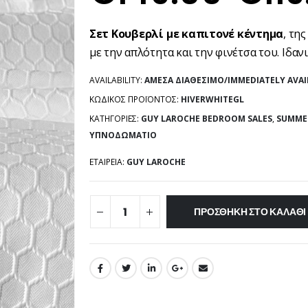
Σετ Κουβερλί με καπιτονέ κέντημα
, τη
με την απλότητα και την φινέτσα του. Ιδαν
AVAILABILITY:
ΆΜΕΣΑ ΔΙΑΘΈΣΙΜΟ/IMMEDIATELY AVAI
ΚΩΔΙΚΌΣ ΠΡΟΪΌΝΤΟΣ:
HIVERWHITEGL
ΚΑΤΗΓΟΡΊΕΣ:
GUY LAROCHE BEDROOM SALES
,
SUMME
ΥΠΝΟΔΩΜΆΤΙΟ
ΕΤΑΙΡΕΊΑ:
GUY LAROCHE
ΠΡΟΣΘΉΚΗ ΣΤΟ ΚΑΛΆΘΙ