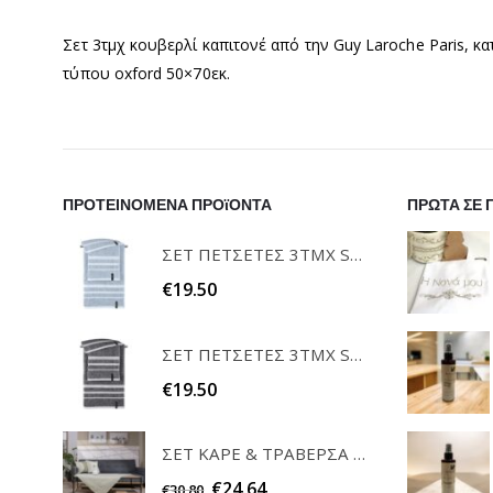
Σετ 3τμχ κουβερλί καπιτονέ από την Guy Laroche Paris, κ
τύπου oxford 50×70εκ.
ΠΡΟΤΕΙΝΟΜΕΝΑ ΠΡΟϊΟΝΤΑ
ΠΡΩΤΑ ΣΕ 
ΣΕΤ ΠΕΤΣΕΤΕΣ 3ΤΜΧ SOFRANO CIELO GUY LAROCHE
€
19.50
ΣΕΤ ΠΕΤΣΕΤΕΣ 3ΤΜΧ SOFRANO ANTHRACITE GUY LAROCHE
€
19.50
ΣΕΤ ΚΑΡΕ & ΤΡΑΒΕΡΣΑ PEONY 08 TEORAN HOME & MORE
€
24.64
€
30.80