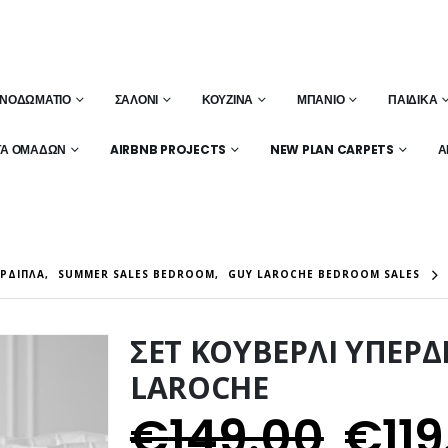
ΝΟΔΩΜΆΤΙΟ
ΣΑΛΌΝΙ
ΚΟΥΖΊΝΑ
ΜΠΆΝΙΟ
ΠΑΙΔΙΚΆ
ΤΑ ΟΜΆΔΩΝ
AIRBNB PROJECTS
NEW PLAN CARPETS
Α
ΈΡΔΙΠΛΑ
,
SUMMER SALES BEDROOM
,
GUY LAROCHE BEDROOM SALES
ΣΕΤ ΚΟΥΒΕΡΛΙ ΥΠΕΡΔ
LAROCHE
€
149.00
€
119