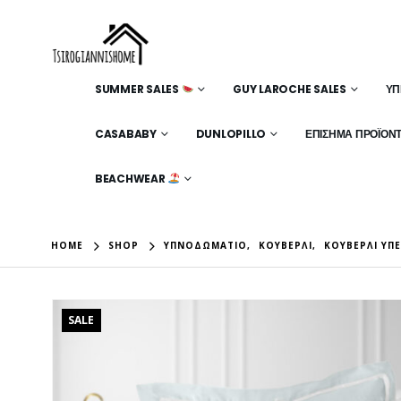
SUMMER SALES
GUY LAROCHE SALES
ΥΠ
CASABABY
DUNLOPILLO
ΕΠΊΣΗΜΑ ΠΡΟΪΌΝ
BEACHWEAR
HOME
SHOP
ΥΠΝΟΔΩΜΆΤΙΟ
,
ΚΟΥΒΕΡΛΊ
,
ΚΟΥΒΕΡΛΊ ΥΠ
SALE