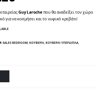
ς εταιρείας
Guy Laroche
που θα αναδείξει τον χώρο
ικό για να κοσμήσει και το νυφικό κρεβάτι!
LABLE
R SALES BEDROOM
,
ΚΟΥΒΕΡΛΊ
,
ΚΟΥΒΕΡΛΊ ΥΠΈΡΔΙΠΛΑ
,