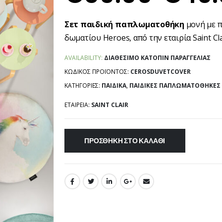
Σετ παιδική παπλωματοθήκη
μονή με 
δωματίου Heroes, από την εταιρία Saint Cla
AVAILABILITY:
ΔΙΑΘΈΣΙΜΟ ΚΑΤΌΠΙΝ ΠΑΡΑΓΓΕΛΊΑΣ
ΚΩΔΙΚΌΣ ΠΡΟΪΌΝΤΟΣ:
CEROSDUVETCOVER
ΚΑΤΗΓΟΡΊΕΣ:
ΠΑΙΔΙΚΆ
,
ΠΑΙΔΙΚΈΣ ΠΑΠΛΩΜΑΤΟΘΉΚΕΣ
ΕΤΑΙΡΕΊΑ:
SAINT CLAIR
ΠΡΟΣΘΉΚΗ ΣΤΟ ΚΑΛΆΘΙ