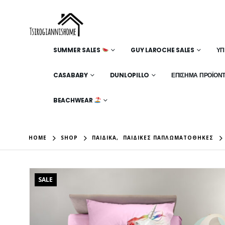
SUMMER SALES
GUY LAROCHE SALES
ΥΠ
CASABABY
DUNLOPILLO
ΕΠΊΣΗΜΑ ΠΡΟΪΌΝ
BEACHWEAR
HOME
SHOP
ΠΑΙΔΙΚΆ
,
ΠΑΙΔΙΚΈΣ ΠΑΠΛΩΜΑΤΟΘΉΚΕΣ
SALE