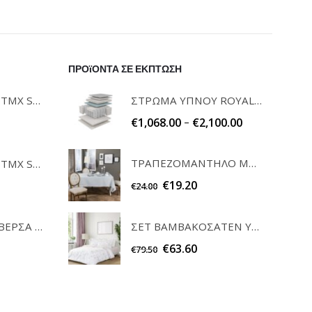
ΠΡΟϊΟΝΤΑ ΣΕ ΕΚΠΤΩΣΗ
ΣΕΤ ΠΕΤΣΕΤΕΣ 3ΤΜΧ SOFRANO CIELO GUY LAROCHE
ΣΤΡΩΜΑ ΥΠΝΟΥ ROYAL SOVEREIGN DUNLOPILLO
–
€
1,068.00
€
2,100.00
ΤΡΑΠΕΖΟΜΑΝΤΗΛΟ MONTRESOR 140x180 TEORAN
ΣΕΤ ΠΕΤΣΕΤΕΣ 3ΤΜΧ SOFRANO ANTHRACITE GUY LAROCHE
€
19.20
€
24.00
ΣΕΤ ΚΑΡΕ & ΤΡΑΒΕΡΣΑ PEONY 08 TEORAN HOME & MORE
ΣΕΤ ΒΑΜΒΑΚΟΣΑΤΕΝ ΥΠΕΡΔΙΠΛΑ ΣΕΝΤΟΝΙΑ EVERBLOOM NIMA HOME
€
63.60
€
79.50