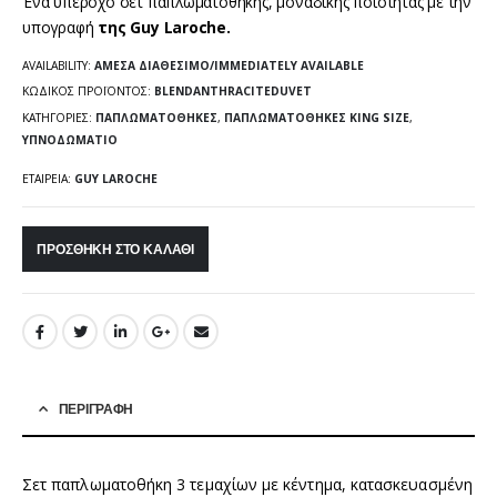
Ένα υπέροχο σετ παπλωματοθήκης, μοναδικής ποιότητας με την
υπογραφή
της Guy Laroche.
AVAILABILITY:
ΆΜΕΣΑ ΔΙΑΘΈΣΙΜΟ/IMMEDIATELY AVAILABLE
ΚΩΔΙΚΌΣ ΠΡΟΪΌΝΤΟΣ:
BLENDANTHRACITEDUVET
ΚΑΤΗΓΟΡΊΕΣ:
ΠΑΠΛΩΜΑΤΟΘΉΚΕΣ
,
ΠΑΠΛΩΜΑΤΟΘΉΚΕΣ KING SIZE
,
ΥΠΝΟΔΩΜΆΤΙΟ
ΕΤΑΙΡΕΊΑ:
GUY LAROCHE
ΠΡΟΣΘΉΚΗ ΣΤΟ ΚΑΛΆΘΙ
ΠΕΡΙΓΡΑΦΉ
Σετ παπλωματοθήκη 3 τεμαχίων με κέντημα, κατασκευασμένη