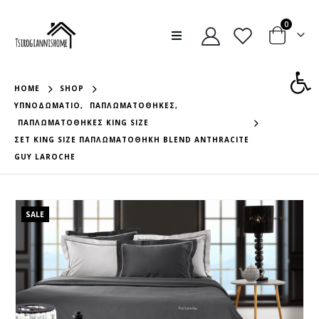
0
Ανοίξτε
HOME
SHOP
ΥΠΝΟΔΩΜΆΤΙΟ
,
ΠΑΠΛΩΜΑΤΟΘΉΚΕΣ
,
ΠΑΠΛΩΜΑΤΟΘΉΚΕΣ KING SIZE
ΣΕΤ KING SIZE ΠΑΠΛΩΜΑΤΟΘΗΚΗ BLEND ANTHRACITE
GUY LAROCHE
SALE