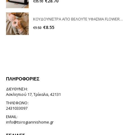
€
28.70
€
35.90
ΚΟΥΔΟΥΝΙΣΤΡΑ ΑΠΟ ΒΕΛΟΥΤΕ ΥΦΑΣΜΑ FLOWERS COLLECTION PINK MIFFY
€
8.55
€
9.50
ΠΛΗΡΟΦΟΡΊΕΣ
ΔΙΕΎΘΥΝΣΗ:
Ασκληπιού 17, Τρίκαλα, 42131
ΤΗΛΈΦΩΝΟ:
2431033097
EMAIL:
info@tsirogiannishome.gr