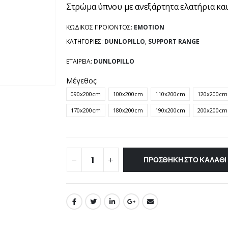
Στρώμα ύπνου με ανεξάρτητα ελατήρια και 
ΚΩΔΙΚΌΣ ΠΡΟΪΌΝΤΟΣ:
EMOTION
ΚΑΤΗΓΟΡΊΕΣ:
DUNLOPILLO
,
SUPPORT RANGE
ΕΤΑΙΡΕΊΑ:
DUNLOPILLO
Μέγεθος
090x200cm
100x200cm
110x200cm
120x200cm
170x200cm
180x200cm
190x200cm
200x200cm
ΠΡΟΣΘΉΚΗ ΣΤΟ ΚΑΛΆΘΙ