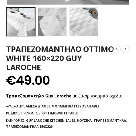
ΤΡΑΠΕΖΟΜΑΝΤΗΛΟ OTTIMO
WHITE 160×220 GUY
LAROCHE
€
49.00
Τραπεζομάντηλο Guy Laroche
με ζακάρ γραμμικό σχέδιο.
AVAILABILITY:
ΆΜΕΣΑ ΔΙΑΘΈΣΙΜΟ/IMMEDIATELY AVAILABLE
ΚΩΔΙΚΌΣ ΠΡΟΪΌΝΤΟΣ:
OTTIMOWHITETABLE
ΚΑΤΗΓΟΡΊΕΣ:
GUY LAROCHE KITCHEN SALES
,
ΚΟΥΖΊΝΑ
,
ΤΡΑΠΕΖΟΜΆΝΤΗΛΑ
,
ΤΡΑΠΕΖΟΜΆΝΤΗΛΑ 150X220