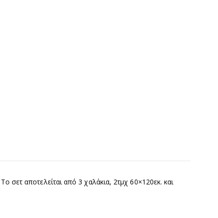
ο σετ αποτελείται από 3 χαλάκια, 2τμχ 60×120εκ. και