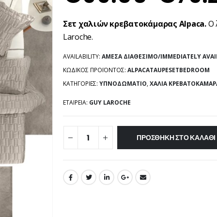
Σετ χαλιών κρεβατοκάμαρας Alpaca.
Ο 
Laroche.
AVAILABILITY:
ΆΜΕΣΑ ΔΙΑΘΈΣΙΜΟ/IMMEDIATELY AVAI
ΚΩΔΙΚΌΣ ΠΡΟΪΌΝΤΟΣ:
ALPACATAUPESETBEDROOM
ΚΑΤΗΓΟΡΊΕΣ:
ΥΠΝΟΔΩΜΆΤΙΟ
,
ΧΑΛΊΑ ΚΡΕΒΑΤΟΚΆΜΑΡ
ΕΤΑΙΡΕΊΑ:
GUY LAROCHE
ΠΡΟΣΘΉΚΗ ΣΤΟ ΚΑΛΆΘΙ