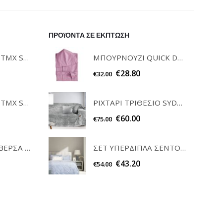
ΠΡΟϊΟΝΤΑ ΣΕ ΕΚΠΤΩΣΗ
ΜΠΟΥΡΝΟΥΖΙ QUICK DRY ΜΕ ΚΟΥΚΟΥΛΑ COMFORT DARK ROSE NIMA HOME
ΣΕΤ ΠΕΤΣΕΤΕΣ 3ΤΜΧ SOFRANO CIELO GUY LAROCHE
€
28.80
€
32.00
ΡΙΧΤΑΡΙ ΤΡΙΘΕΣΙΟ SYDNEY SILVER 180x300cm GUY LAROCHE
ΣΕΤ ΠΕΤΣΕΤΕΣ 3ΤΜΧ SOFRANO ANTHRACITE GUY LAROCHE
€
60.00
€
75.00
ΣΕΤ ΚΑΡΕ & ΤΡΑΒΕΡΣΑ PEONY 08 TEORAN HOME & MORE
ΣΕΤ ΥΠΕΡΔΙΠΛΑ ΣΕΝΤΟΝΙΑ INVERNO NIMA HOME
€
43.20
€
54.00