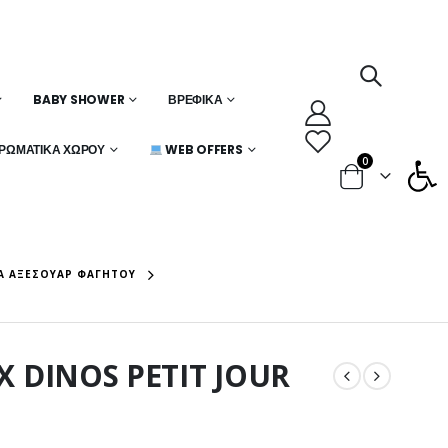
BABY SHOWER
ΒΡΕΦΙΚΆ
Ανοίξτε
ΡΩΜΑΤΙΚΆ ΧΏΡΟΥ
WEB OFFERS
0
ΚΆ ΑΞΕΣΟΥΆΡ ΦΑΓΗΤΟΎ
Χ DINOS PETIT JOUR