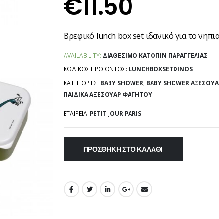
€
11.50
Βρεφικό lunch box set ιδανικό για το νηπι
AVAILABILITY:
ΔΙΑΘΈΣΙΜΟ ΚΑΤΌΠΙΝ ΠΑΡΑΓΓΕΛΊΑΣ
ΚΩΔΙΚΌΣ ΠΡΟΪΌΝΤΟΣ:
LUNCHBOXSETDINOS
ΚΑΤΗΓΟΡΊΕΣ:
BABY SHOWER
,
BABY SHOWER ΑΞΕΣΟΥΆ
ΠΑΙΔΙΚΆ ΑΞΕΣΟΥΆΡ ΦΑΓΗΤΟΎ
ΕΤΑΙΡΕΊΑ:
PETIT JOUR PARIS
ΠΡΟΣΘΉΚΗ ΣΤΟ ΚΑΛΆΘΙ