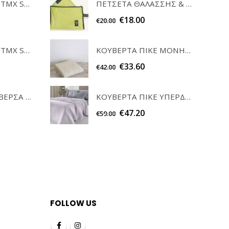
ΠΕΤΣΕΤΑ ΘΑΛΑΣΣΗΣ & ΝΕΣΕΣΕΡ QUICK DRY SURF 03 FEEL & TOUCH
ΣΕΤ ΠΕΤΣΕΤΕΣ 3ΤΜΧ SOFRANO CIELO GUY LAROCHE
€
18.00
€
20.00
ΚΟΥΒΕΡΤΑ ΠΙΚΕ ΜΟΝΗ COMFY LIGHT BEIGE NIMA HOME
ΣΕΤ ΠΕΤΣΕΤΕΣ 3ΤΜΧ SOFRANO ANTHRACITE GUY LAROCHE
€
33.60
€
42.00
ΣΕΤ ΚΑΡΕ & ΤΡΑΒΕΡΣΑ PEONY 08 TEORAN HOME & MORE
ΚΟΥΒΕΡΤΑ ΠΙΚΕ ΥΠΕΡΔΙΠΛΗ ETERNITY DUSTY PURPLE GUY LAROCHE
€
47.20
€
59.00
FOLLOW US