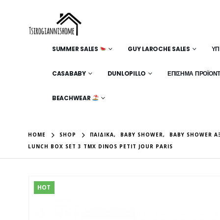
SUMMER SALES
GUY LAROCHE SALES
ΥΠ
CASABABY
DUNLOPILLO
ΕΠΊΣΗΜΑ ΠΡΟΪΌΝ
BEACHWEAR
HOME
SHOP
ΠΑΙΔΙΚΆ
,
BABY SHOWER
,
BABY SHOWER Α
LUNCH BOX SET 3 ΤΜΧ DINOS PETIT JOUR PARIS
HOT