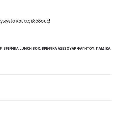
αγωγείο και τις εξόδους
!
Ρ
,
ΒΡΕΦΙΚΆ LUNCH BOX
,
ΒΡΕΦΙΚΆ ΑΞΕΣΟΥΆΡ ΦΑΓΗΤΟΎ
,
ΠΑΙΔΙΚΆ
,